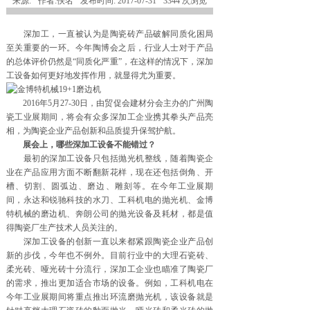
来源:
作者:
佚名
发布时间:
2017-07-31
3344
次浏览
深加工，一直被认为是陶瓷砖产品破解同质化困局
至关重要的一环。今年陶博会之后，行业人士对于产品
的总体评价仍然是“同质化严重”，在这样的情况下，深加
工设备如何更好地发挥作用，就显得尤为重要。
2016年5月27-30日，由贸促会建材分会主办的广州陶
瓷工业展期间，将会有众多深加工企业携其拳头产品亮
相，为陶瓷企业产品创新和品质提升保驾护航。
展会上，哪些深加工设备不能错过？
最初的深加工设备只包括抛光机整线，随着陶瓷企
业在产品应用方面不断翻新花样，现在还包括倒角、开
槽、切割、圆弧边、磨边、雕刻等。在今年工业展期
间，永达和锐驰科技的水刀、工科机电的抛光机、金博
特机械的磨边机、奔朗公司的抛光设备及耗材，都是值
得陶瓷厂生产技术人员关注的。
深加工设备的创新一直以来都紧跟陶瓷企业产品创
新的步伐，今年也不例外。目前行业中的大理石瓷砖、
柔光砖、哑光砖十分流行，深加工企业也瞄准了陶瓷厂
的需求，推出更加适合市场的设备。例如，工科机电在
今年工业展期间将重点推出环流磨抛光机，该设备就是