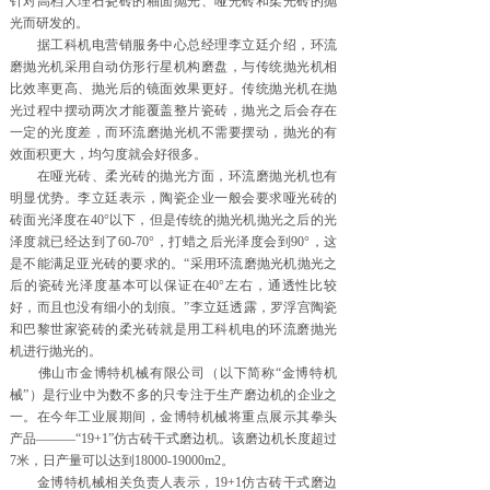
针对高档大理石瓷砖的釉面抛光、哑光砖和柔光砖的抛
光而研发的。
据工科机电营销服务中心总经理李立廷介绍，环流
磨抛光机采用自动仿形行星机构磨盘，与传统抛光机相
比效率更高、抛光后的镜面效果更好。传统抛光机在抛
光过程中摆动两次才能覆盖整片瓷砖，抛光之后会存在
一定的光度差，而环流磨抛光机不需要摆动，抛光的有
效面积更大，均匀度就会好很多。
在哑光砖、柔光砖的抛光方面，环流磨抛光机也有
明显优势。李立廷表示，陶瓷企业一般会要求哑光砖的
砖面光泽度在40°以下，但是传统的抛光机抛光之后的光
泽度就已经达到了60-70°，打蜡之后光泽度会到90°，这
是不能满足亚光砖的要求的。“采用环流磨抛光机抛光之
后的瓷砖光泽度基本可以保证在40°左右，通透性比较
好，而且也没有细小的划痕。”李立廷透露，罗浮宫陶瓷
和巴黎世家瓷砖的柔光砖就是用工科机电的环流磨抛光
机进行抛光的。
佛山市金博特机械有限公司（以下简称“金博特机
械”）是行业中为数不多的只专注于生产磨边机的企业之
一。在今年工业展期间，金博特机械将重点展示其拳头
产品———“19+1”仿古砖干式磨边机。该磨边机长度超过
7米，日产量可以达到18000-19000m2。
金博特机械相关负责人表示，19+1仿古砖干式磨边