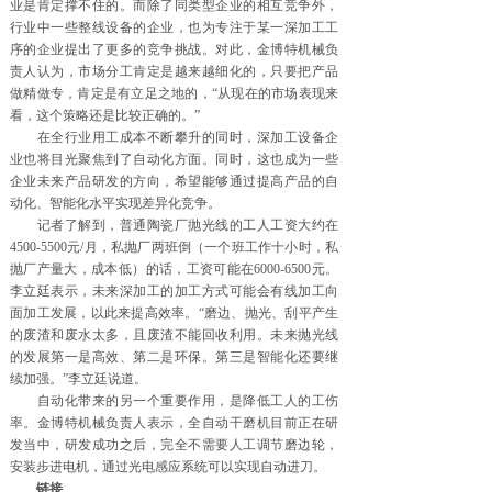
业是肯定撑不住的。而除了同类型企业的相互竞争外，
行业中一些整线设备的企业，也为专注于某一深加工工
序的企业提出了更多的竞争挑战。对此，金博特机械负
责人认为，市场分工肯定是越来越细化的，只要把产品
做精做专，肯定是有立足之地的，“从现在的市场表现来
看，这个策略还是比较正确的。”
在全行业用工成本不断攀升的同时，深加工设备企
业也将目光聚焦到了自动化方面。同时，这也成为一些
企业未来产品研发的方向，希望能够通过提高产品的自
动化、智能化水平实现差异化竞争。
记者了解到，普通陶瓷厂抛光线的工人工资大约在
4500-5500元/月，私抛厂两班倒（一个班工作十小时，私
抛厂产量大，成本低）的话，工资可能在6000-6500元。
李立廷表示，未来深加工的加工方式可能会有线加工向
面加工发展，以此来提高效率。“磨边、抛光、刮平产生
的废渣和废水太多，且废渣不能回收利用。未来抛光线
的发展第一是高效、第二是环保。第三是智能化还要继
续加强。”李立廷说道。
自动化带来的另一个重要作用，是降低工人的工伤
率。金博特机械负责人表示，全自动干磨机目前正在研
发当中，研发成功之后，完全不需要人工调节磨边轮，
安装步进电机，通过光电感应系统可以实现自动进刀。
链接