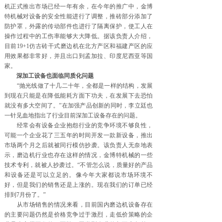
机正式推出市场已经一年有余，在今年的推广中，金博
特机械对设备的安全性能进行了调整，推砖部分添加了
防护罩，外露的传动部件也进行了隔离保护，使工人在
操作过程中的工伤率能够大大降低。据该负责人介绍，
目前19+1仿古砖干式磨边机在北方产区和福建产区的应
用效果都非常好，并且出口到孟加拉、印度尼西亚等国
家。
深加工设备也面临同质化问题
“抛光线做了十几二十年，全都是一样的结构，发展
到现在只能是在降低能耗方面下功夫，在发展下去恐怕
就没有多大空间了。”在加强产品创新的同时，李立廷也
一针见血地指出了行业目前深加工设备存在的问题。
经常会有设备企业抱怨行业的竞争环境不够良性，
可能一个企业花了三五年的时间开发一款新设备，推出
市场两个月之后就被同行模仿抄袭。该负责人无奈地表
示，磨边机行业也存在这样的情况，金博特机械的一些
技术专利，就被人抄袭过。“不管怎么说，质量好的产品
和设备还是可以立足的。像今年大家都说市场环境不
好，但是我们的销售还是上涨的。现在我们的订单已经
排到7月份了。”
从市场销售的情况来看，目前国内磨边机设备存在
的主要问题仍然是价格竞争过于激烈，走低价策略的企